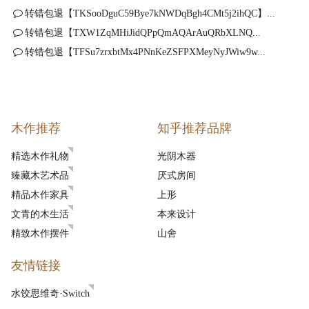
转错包退【TKSooDguC59Bye7kNWDqBgh4CMt5j2ihQC】...
转错包退【TXW1ZqMHiJidQPpQmAQArAuQRbXLNQ...
转错包退【TFSu7zrxbtMx4PNnKeZSFPXMeyNyJWiw9w...
木作推荐
知乎推荐品牌
精选木作礼物
光阴木器
臻藏木艺术品
厌式房间
精品木作家具
上形
文青的木生活
本来设计
精致木作摆件
山舍
友情链接
水饺思维奇·Switch