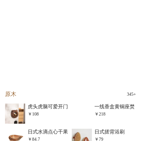
原木
345+
虎头虎脑可爱开门
一线香盒黄铜座焚
提醒风铃
香插香炉香薰香板
￥108
￥218
日式水滴点心干果
日式搓背浴刷
碗三件套
￥84.7
￥79