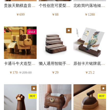
贵族天鹅棋盘音乐盒
个性创意可爱梨子牙签盒摆件
北欧简约落地倾斜衣帽架
￥699
￥88
￥1280
★
SALE
卡通斗牛犬造型纸巾抽纸收纳盒
懒人通用智能手机支架底座
原创卡片铭牌底座照片展示夹
￥170
￥209.00
￥29
￥25.2
★
★
HOT
HOT