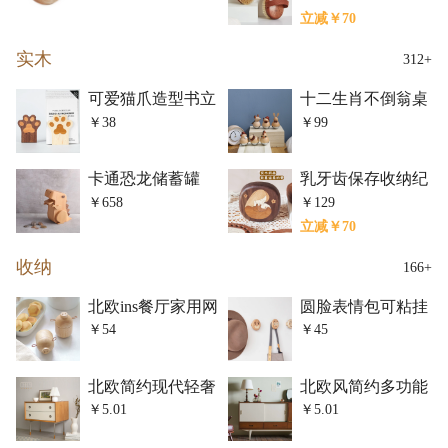
立减￥70
实木
312+
可爱猫爪造型书立
十二生肖不倒翁桌
挡板
面摆件
￥38
￥99
卡通恐龙储蓄罐
乳牙齿保存收纳纪
念收藏盒
￥658
￥129
立减￥70
收纳
166+
北欧ins餐厅家用网
圆脸表情包可粘挂
红小猪牙签筒
衣钩
￥54
￥45
北欧简约现代轻奢
北欧风简约多功能
沙发床头柜
餐边储物茶水柜
￥5.01
￥5.01