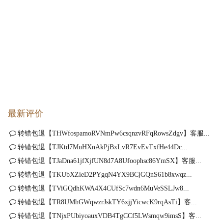
最新评价
转错包退【THWfospamoRVNmPw6csqnzvRFqRowsZdgv】客服...
转错包退【TJKtd7MuHXnAkPjBxLvR7EvEvTxfHe44Dc...
转错包退【TJaDna61jfXjfUN8d7A8Ufoophsc86YmSX】客服...
转错包退【TKUbXZieD2PYgqN4YX9BCjGQnS61b8xwqz...
转错包退【TViGQdhKWA4X4CUfSc7wdn6MuVeSSLJw8...
转错包退【TR8UMhGWqwzrJskTY6xjjYicwcK9rqAsTi】客...
转错包退【TNjxPUbiyoauxVDB4TgCCf5LWsmqw9imsS】客...