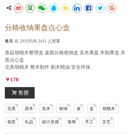
豆
博
微
鹅
★
领
脸
推
谷
分格收纳果盘点心盒
餐具
在 2919天内 2431 人想要
喜起胡桃木整理盒 桌面分格收纳盒 实木果盘 木制果盒 木
质点心盒
北美胡桃木 整木制作 刷木蜡油 安全环保
￥178
售罄
北美
原木
实木
收纳
桌
盒
胡桃木
创意
礼品
设计灵感
装饰
手工
文艺