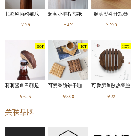
北欧风简约猫爪纸巾收纳架
超萌小胖棕熊纸巾盒
超萌熨斗开瓶器
￥9.9
￥459
￥59.9
HOT
HOT
HOT
啊啊鲨鱼丑萌起瓶器
可爱香脆饼干咖啡杯垫
可爱肥鱼散热餐垫
￥62.5
￥38.8
￥22
关联品牌