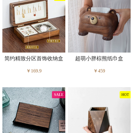
简约精致分区首饰收纳盒
超萌小胖棕熊纸巾盒
￥169.9
￥459
SALE
HOT