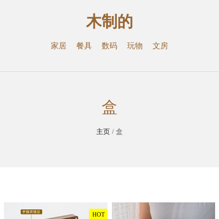
木制的
家居
餐具
数码
玩物
文房
盒
主页
/ 盒
HOT