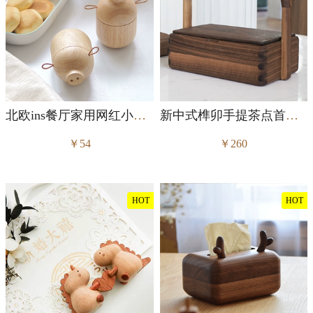
北欧ins餐厅家用网红小猪牙签筒
新中式榫卯手提茶点首饰收纳盒
￥54
￥260
HOT
HOT