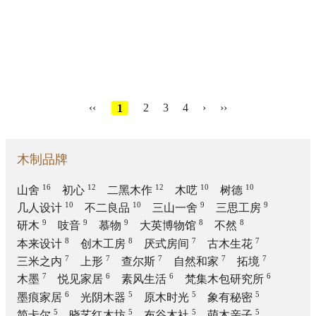
‹‹
1
2
3
4
›
››
木制品牌
16
12
12
10
10
山舍
初心
二黑木作
木呓
树德
10
10
9
9
几人设计
不二良品
三山一舍
三思工房
9
9
9
8
8
研木
吱音
慕物
大英博物馆
不然
8
8
7
7
本来设计
创木工房
厌式房间
古木生花
7
7
7
7
7
三米之内
上形
查尔斯
自然和家
拓境
7
6
6
6
木墨
悦见家居
素风生活
梵集木包研究所
6
5
5
5
墨痕家居
光阴木器
原木时光
象有秘密
5
5
5
5
简卡尔
晓艺红木坊
布谷木社
萌木亲子