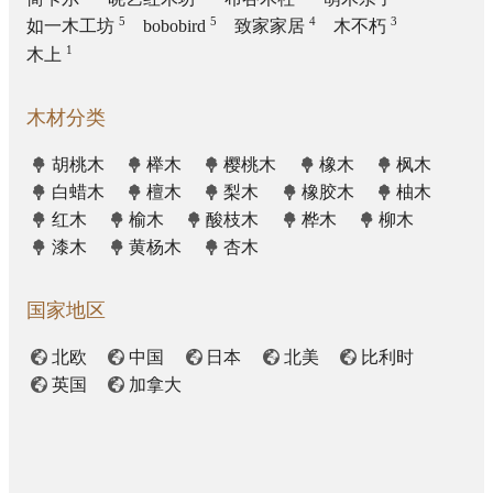
5
5
4
3
如一木工坊
bobobird
致家家居
木不朽
1
木上
木材分类
胡桃木
榉木
樱桃木
橡木
枫木
白蜡木
檀木
梨木
橡胶木
柚木
红木
榆木
酸枝木
桦木
柳木
漆木
黄杨木
杏木
国家地区
北欧
中国
日本
北美
比利时
英国
加拿大