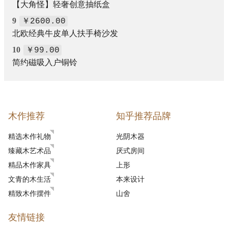
【大角怪】轻奢创意抽纸盒
9
￥2600.00
北欧经典牛皮单人扶手椅沙发
10
￥99.00
简约磁吸入户铜铃
木作推荐
知乎推荐品牌
精选木作礼物
光阴木器
臻藏木艺术品
厌式房间
精品木作家具
上形
文青的木生活
本来设计
精致木作摆件
山舍
友情链接