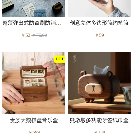
超薄弹出式防盗刷防消磁卡夹收纳盒
创意立体多边形简约笔筒
￥52
￥76.00
￥59
HOT
贵族天鹅棋盘音乐盒
熊墩墩多功能牙签纸巾盒
￥699
￥338