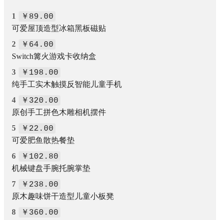
1
￥89.00
可爱屋顶造型冰箱黑板磁贴
2
￥64.00
Switch篝火游戏卡收纳盒
3
￥198.00
纯手工实木触摸反智能儿童手机
4
￥320.00
原创手工拼色木雕相机摆件
5
￥22.00
可爱肥鱼散热餐垫
6
￥102.80
机械键盘手腕托腕掌垫
7
￥238.00
原木趣味饼干造型儿童小板凳
8
￥360.00