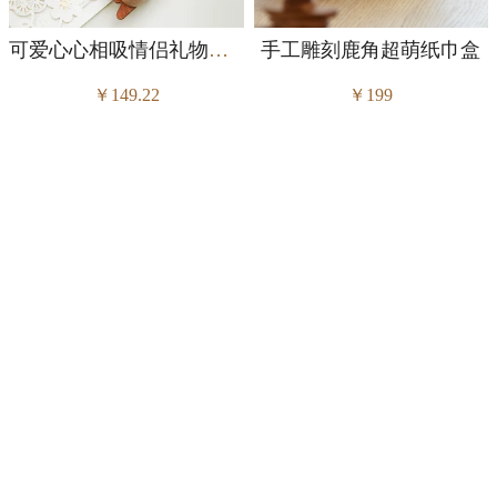
可爱心心相吸情侣礼物小暴龙摆件
手工雕刻鹿角超萌纸巾盒
￥149.22
￥199