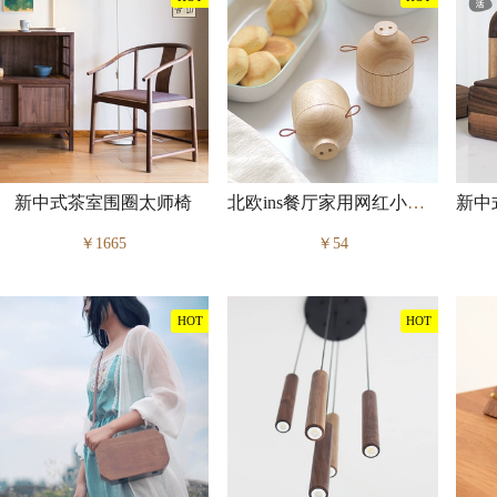
新中式茶室围圈太师椅
北欧ins餐厅家用网红小猪牙签筒
￥1665
￥54
HOT
HOT