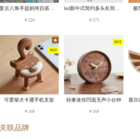
复古八角手提斜挎百搭医生包
led新中式简约多头长筒吊灯
极
￥229
￥575
★
HOT
HOT
可爱柴犬卡通手机支架
轻奢迷你凹面无声小台钟
￥169
￥169
关联品牌