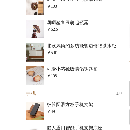
￥108
啊啊鲨鱼丑萌起瓶器
￥62.5
北欧风简约多功能餐边储物茶水柜
￥5.01
可爱小猪磁吸情侣钥匙扣
￥108
手机
17+
极简圆滑方板手机支架
￥49
懒人通用智能手机支架底座