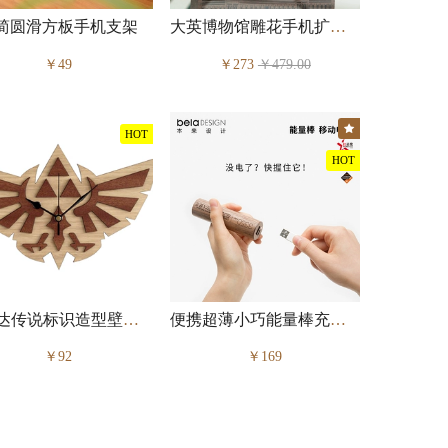
简圆滑方板手机支架
大英博物馆雕花手机扩音底座
￥49
￥273
￥479.00
★
HOT
HOT
塞尔达传说标识造型壁挂石英钟
便携超薄小巧能量棒充电宝
￥92
￥169