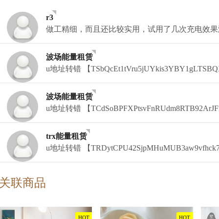
r3
做工精细，而且还比较实用，试用了几次充电效果
波场能量租赁
u地址转错 【TSbQcEt1tVru5jUYkis3YBY1gLT
波场能量租赁
u地址转错 【TCdSoBPFXPtsvFnRUdm8RTB92Ar
trx能量租赁
u地址转错 【TRDytCPU42SjpMHuMUB3aw9vfhc
关联商品
HOT
HOT