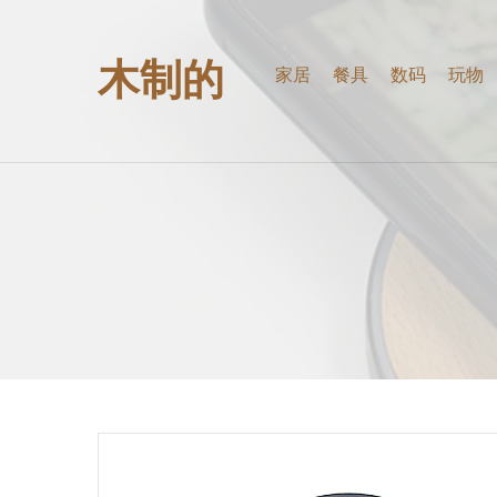
木制的
家居
餐具
数码
玩物