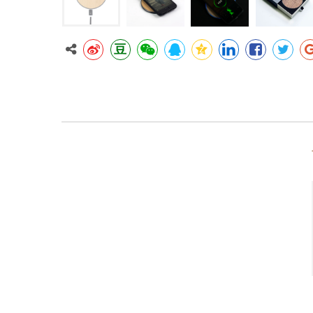
豆
博
微
鹅
★
领
脸
推