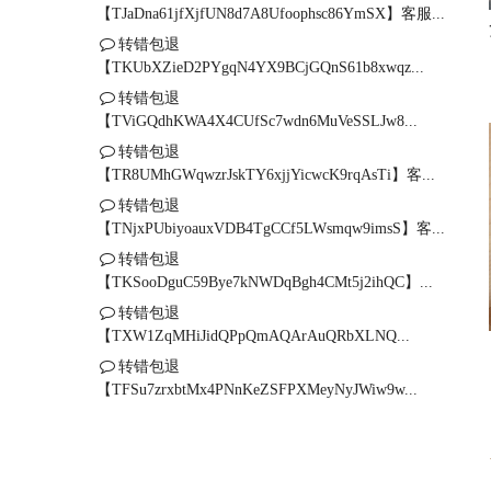
【TJaDna61jfXjfUN8d7A8Ufoophsc86YmSX】客服...
转错包退
【TKUbXZieD2PYgqN4YX9BCjGQnS61b8xwqz...
转错包退
【TViGQdhKWA4X4CUfSc7wdn6MuVeSSLJw8...
转错包退
【TR8UMhGWqwzrJskTY6xjjYicwcK9rqAsTi】客...
转错包退
【TNjxPUbiyoauxVDB4TgCCf5LWsmqw9imsS】客...
转错包退
【TKSooDguC59Bye7kNWDqBgh4CMt5j2ihQC】...
转错包退
【TXW1ZqMHiJidQPpQmAQArAuQRbXLNQ...
转错包退
【TFSu7zrxbtMx4PNnKeZSFPXMeyNyJWiw9w...