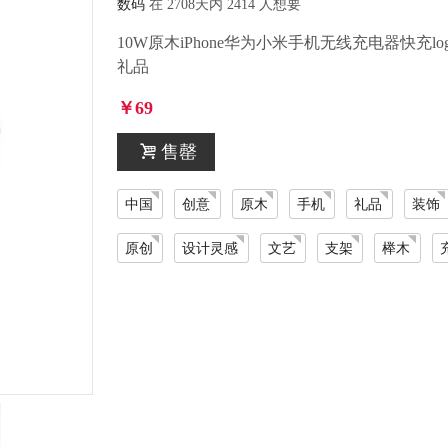
数码
在 2708天内 2414 人想要
10W原木iPhone华为小米手机无线充电器快充l
礼品
￥69
售罄
中国
创意
原木
手机
礼品
装饰
原创
设计灵感
文艺
支架
榉木