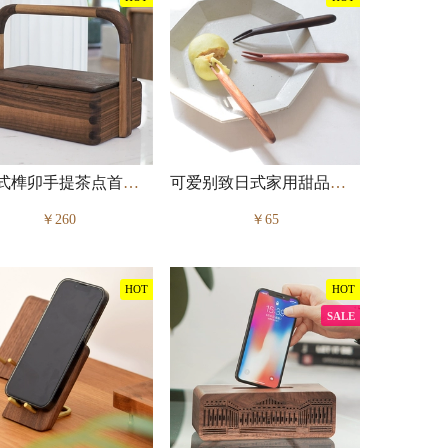
新中式榫卯手提茶点首饰收纳盒
可爱别致日式家用甜品叉水果签
￥260
￥65
HOT
HOT
SALE