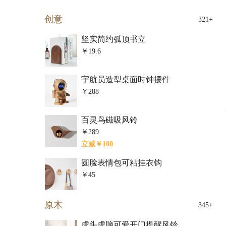
创意
321+
坚实简约弧顶书立
￥19.6
宇航员造型桌面时钟摆件
￥288
百灵鸟磁吸风铃
￥289
立减￥100
圆脸表情包可粘挂衣钩
￥45
原木
345+
虎头虎脑可爱开门提醒风铃