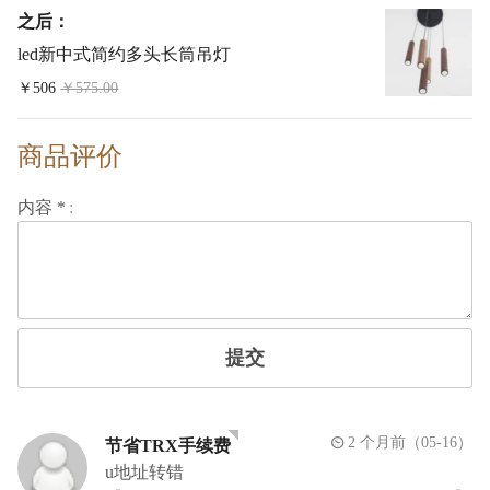
之后：
led新中式简约多头长筒吊灯
￥506
￥575.00
商品评价
内容 *
提交
2 个月前（05-16）
节省TRX手续费
u地址转错