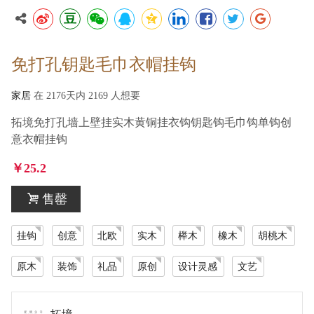
豆
博
微
鹅
★
领
脸
推
谷
免打孔钥匙毛巾衣帽挂钩
家居
在 2176天内 2169 人想要
拓境免打孔墙上壁挂实木黄铜挂衣钩钥匙钩毛巾钩单钩创
意衣帽挂钩
￥25.2
售罄
挂钩
创意
北欧
实木
榉木
橡木
胡桃木
原木
装饰
礼品
原创
设计灵感
文艺