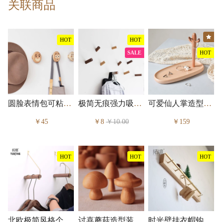
关联商品
★
HOT
HOT
SALE
HOT
圆脸表情包可粘挂衣钩
极简无痕强力吸贴衣帽挂钩
可爱仙人掌造型钥匙首饰收纳置物架
￥45
￥8
￥10.00
￥159
HOT
HOT
HOT
北欧极简风格个性墙上壁挂衣帽架装饰
讨喜蘑菇造型装饰挂壁衣钩
时光壁挂衣帽钩置物架