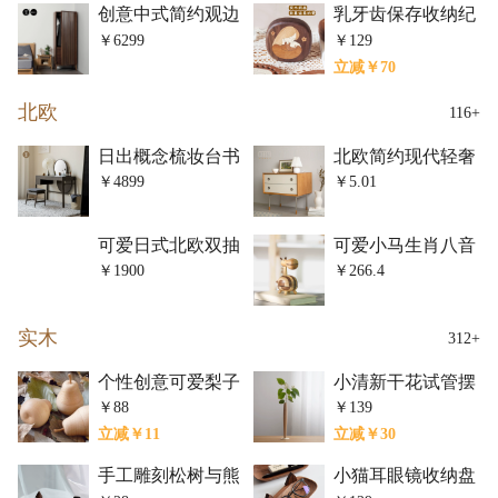
创意中式简约观边
乳牙齿保存收纳纪
衣柜
念收藏盒
￥6299
￥129
立减￥70
北欧
116+
日出概念梳妆台书
北欧简约现代轻奢
桌
沙发床头柜
￥4899
￥5.01
可爱日式北欧双抽
可爱小马生肖八音
屉办公书桌
盒摆件
￥1900
￥266.4
实木
312+
个性创意可爱梨子
小清新干花试管摆
牙签盒摆件
件茶室禅意花器
￥88
￥139
立减￥11
立减￥30
手工雕刻松树与熊
小猫耳眼镜收纳盘
扩香摆件