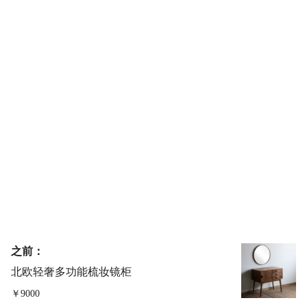
之前：
北欧轻奢多功能梳妆镜柜
￥9000