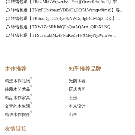
转错包退【TR8UMhGWqwzrJskTY6xjjYicwcK9rqAsTi】客...
转错包退【TNjxPUbiyoauxVDB4TgCCf5LWsmqw9imsS】客...
转错包退【TKSooDguC59Bye7kNWDqBgh4CMt5j2ihQC】...
转错包退【TXW1ZqMHiJidQPpQmAQArAuQRbXLNQ...
转错包退【TFSu7zrxbtMx4PNnKeZSFPXMeyNyJWiw9w...
木作推荐
知乎推荐品牌
精选木作礼物
光阴木器
臻藏木艺术品
厌式房间
精品木作家具
上形
文青的木生活
本来设计
精致木作摆件
山舍
友情链接