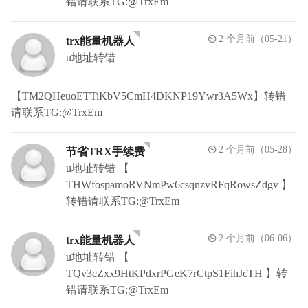
错请联系TG:@TrxEm
2 个月前（05-21）
trx能量机器人
u地址转错
【TM2QHeuoETTiKbV5CmH4DKNP19Ywr3A5Wx】转错
请联系TG:@TrxEm
2 个月前（05-28）
节省TRX手续费
u地址转错 【
THWfospamoRVNmPw6csqnzvRFqRowsZdgv 】
转错请联系TG:@TrxEm
2 个月前（06-06）
trx能量机器人
u地址转错 【
TQv3cZxx9HtKPdxrPGeK7rCtpS1FihJcTH 】转
错请联系TG:@TrxEm