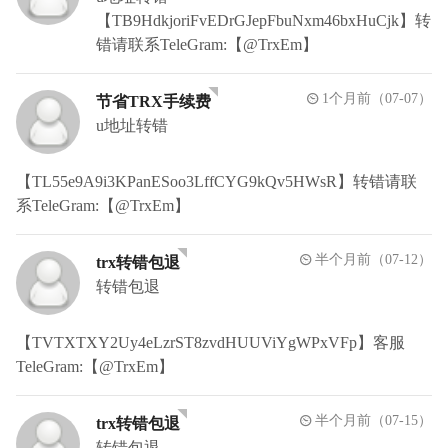
【TB9HdkjoriFvEDrGJepFbuNxm46bxHuCjk】转
错请联系TeleGram:【@TrxEm】
1个月前（07-07）
节省TRX手续费
u地址转错
【TL55e9A9i3KPanESoo3LffCYG9kQv5HWsR】转错请联
系TeleGram:【@TrxEm】
半个月前（07-12）
trx转错包退
转错包退
【TVTXTXY2Uy4eLzrST8zvdHUUViYgWPxVFp】客服
TeleGram:【@TrxEm】
半个月前（07-15）
trx转错包退
转错包退