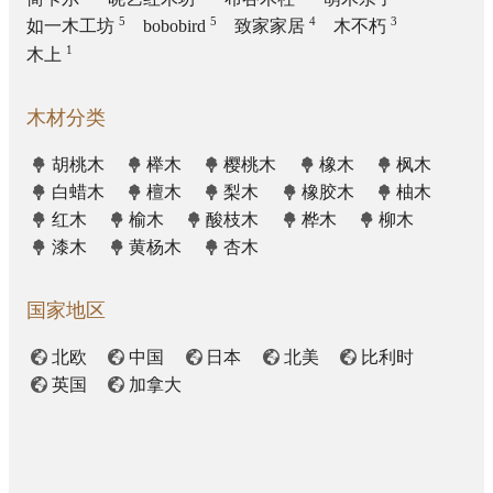
5
5
4
3
如一木工坊
bobobird
致家家居
木不朽
1
木上
木材分类
胡桃木
榉木
樱桃木
橡木
枫木
白蜡木
檀木
梨木
橡胶木
柚木
红木
榆木
酸枝木
桦木
柳木
漆木
黄杨木
杏木
国家地区
北欧
中国
日本
北美
比利时
英国
加拿大