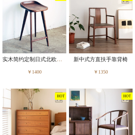
实木简约定制日式北欧黑胡桃
新中式方直扶手靠背椅
￥1400
￥1350
HOT
HOT