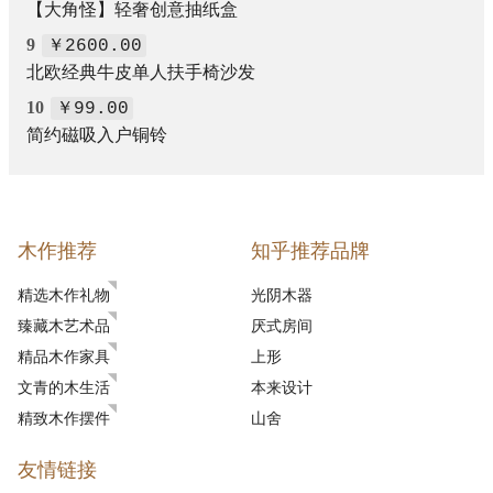
【大角怪】轻奢创意抽纸盒
9
￥2600.00
北欧经典牛皮单人扶手椅沙发
10
￥99.00
简约磁吸入户铜铃
木作推荐
知乎推荐品牌
精选木作礼物
光阴木器
臻藏木艺术品
厌式房间
精品木作家具
上形
文青的木生活
本来设计
精致木作摆件
山舍
友情链接