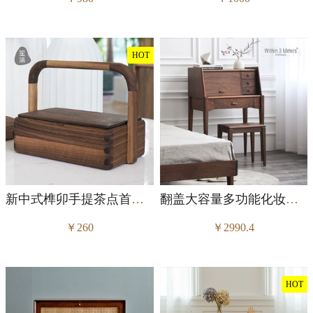
HOT
新中式榫卯手提茶点首饰收纳盒
翻盖大容量多功能化妆台床边柜
￥260
￥2990.4
HOT