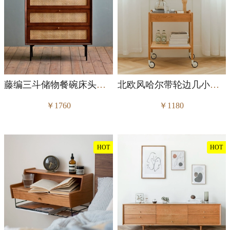
藤编三斗储物餐碗床头边柜
北欧风哈尔带轮边几小推车置物架
￥1760
￥1180
HOT
HOT