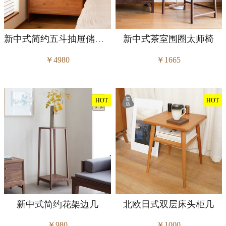
新中式简约五斗抽屉储物柜
新中式茶室围圈太师椅
￥4980
￥1665
HOT
HOT
新中式简约花架边几
北欧日式双层床头柜几
￥980
￥1000