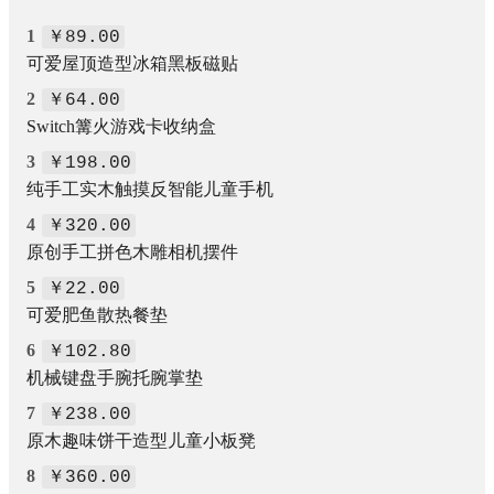
1
￥89.00
可爱屋顶造型冰箱黑板磁贴
2
￥64.00
Switch篝火游戏卡收纳盒
3
￥198.00
纯手工实木触摸反智能儿童手机
4
￥320.00
原创手工拼色木雕相机摆件
5
￥22.00
可爱肥鱼散热餐垫
6
￥102.80
机械键盘手腕托腕掌垫
7
￥238.00
原木趣味饼干造型儿童小板凳
8
￥360.00