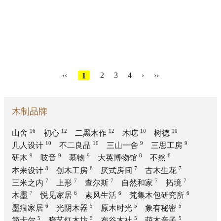
‹‹
1
2
3
4
›
››
木制品牌
16
12
12
10
10
山舍
初心
二黑木作
木呓
树德
10
10
9
9
几人设计
不二良品
三山一舍
三思工房
9
9
9
8
8
研木
吱音
慕物
大英博物馆
不然
8
8
7
7
本来设计
创木工房
厌式房间
古木生花
7
7
7
7
7
三米之内
上形
查尔斯
自然和家
拓境
7
6
6
6
木墨
悦见家居
素风生活
梵集木包研究所
6
5
5
5
墨痕家居
光阴木器
原木时光
象有秘密
5
5
5
5
简卡尔
晓艺红木坊
布谷木社
萌木亲子