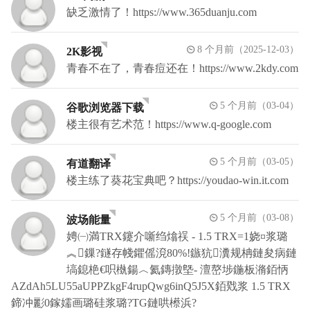
缺乏激情了！https://www.365duanju.com
8 个月前（2025-12-03）
2K影视
青春不在了，青春痘还在！https://www.2kdy.com
5 个月前（03-04）
谷歌浏览器下载
楼主很有艺术范！https://www.q-google.com
5 个月前（03-05）
有道翻译
楼主练了葵花宝典吧？https://youdao-win.it.com
5 个月前（03-08）
波场能量
娉㈠満TRX鑳介噺绉熻祦 - 1.5 TRX=1娆¤浆璐
︽鏁?鐩存帴鑺傜渷80%!鏃犺瀵规柟鏈夋病鏈
塙鎴栬€呮槸鍚︿氦鏄撴墍- 澶嶅埗鍦板潃銆怲
AZdAh5LU55aUPPZkgF4rupQwg6inQ5J5X銆戣浆 1.5 TRX
鍗冲彲0鎵嬬画璐硅浆璐?TG鏈哄櫒浜?