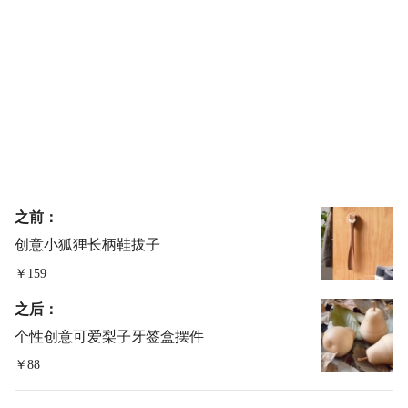
之前：
创意小狐狸长柄鞋拔子
￥159
之后：
个性创意可爱梨子牙签盒摆件
￥88