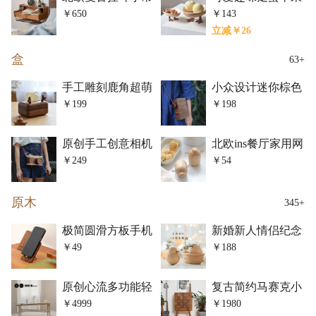
柜
零食糖果高脚盘
￥650
￥143
立减￥26
盒
63+
手工雕刻鹿角超萌
小众设计迷你棕色
纸巾盒
烟盒牛皮绳单肩斜
￥199
￥198
挎小包
原创手工创意相机
北欧ins餐厅家用网
造型斜挎单肩小包
红小猪牙签筒
￥249
￥54
原木
345+
极简圆滑方板手机
新婚新人情侣纪念
支架
摆件
￥49
￥188
原创心流多功能轻
复古简约马赛克小
奢茶桌
边角柜
￥4999
￥1980