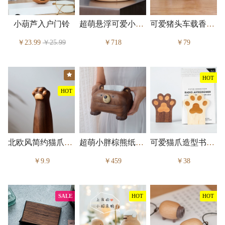
小葫芦入户门铃
超萌悬浮可爱小企鹅摆件
可爱猪头车载香氛摆件
￥23.99
￥25.99
￥718
￥79
★
HOT
HOT
北欧风简约猫爪纸巾收纳架
超萌小胖棕熊纸巾盒
可爱猫爪造型书立挡板
￥9.9
￥459
￥38
SALE
HOT
HOT