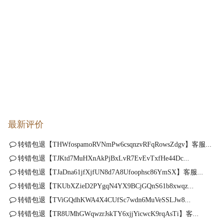
最新评价
转错包退【THWfospamoRVNmPw6csqnzvRFqRowsZdgv】客服...
转错包退【TJKtd7MuHXnAkPjBxLvR7EvEvTxfHe44Dc...
转错包退【TJaDna61jfXjfUN8d7A8Ufoophsc86YmSX】客服...
转错包退【TKUbXZieD2PYgqN4YX9BCjGQnS61b8xwqz...
转错包退【TViGQdhKWA4X4CUfSc7wdn6MuVeSSLJw8...
转错包退【TR8UMhGWqwzrJskTY6xjjYicwcK9rqAsTi】客...