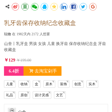
豆
博
微
鹅
★
领
脸
推
谷
乳牙齿保存收纳纪念收藏盒
玩物
在 1982天内 2172 人想要
山舍丨乳牙盒 男孩 女孩 儿童 换牙齿 保存收纳纪念盒 牙齿
收藏盒
￥129
￥199.00
6.4折
去淘宝剁手
儿童
收纳
盒
原木
装饰
创意
实木
礼品
原创
设计灵感
文艺