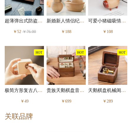
超薄弹出式防盗刷防消磁卡夹收纳盒
新婚新人情侣纪念摆件
可爱小猪磁吸情侣钥匙扣
￥52
￥76.00
￥188
￥108
HOT
HOT
HOT
极简方形复古八音盒
贵族天鹅棋盘音乐盒
天鹅棋盘机械闺蜜音乐盒
￥49
￥699
￥289
关联品牌