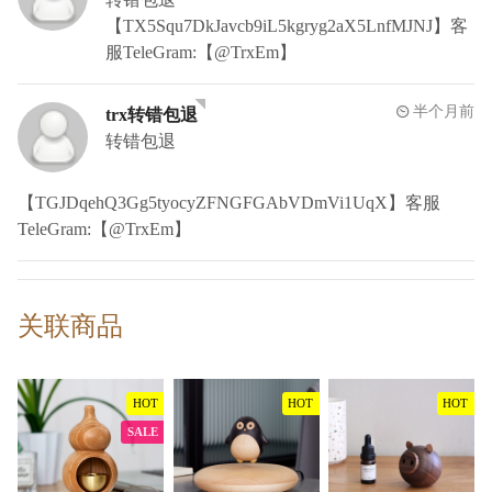
【TX5Squ7DkJavcb9iL5kgryg2aX5LnfMJNJ】客
服TeleGram:【@TrxEm】
半个月前
trx转错包退
转错包退
【TGJDqehQ3Gg5tyocyZFNGFGAbVDmVi1UqX】客服
TeleGram:【@TrxEm】
关联商品
HOT
HOT
HOT
SALE