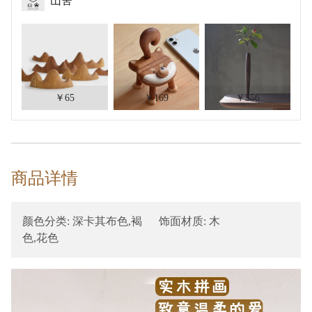
山舍
￥65
￥169
￥556
商品详情
颜色分类: 深卡其布色,褐
饰面材质: 木
色,花色