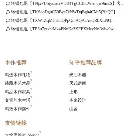
转错包退【TNjxPUbiyoauxVDB4TgCCf5LWsmqw9imsS】客...
转错包退【TKSooDguC59Bye7kNWDqBgh4CMt5j2ihQC】...
转错包退【TXW1ZqMHiJidQPpQmAQArAuQRbXLNQ...
转错包退【TFSu7zrxbtMx4PNnKeZSFPXMeyNyJWiw9w...
木作推荐
知乎推荐品牌
精选木作礼物
光阴木器
臻藏木艺术品
厌式房间
精品木作家具
上形
文青的木生活
本来设计
精致木作摆件
山舍
友情链接
水饺思维奇·Switch