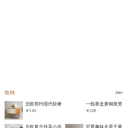
收纳
166+
北欧简约现代轻奢
一线香盒黄铜座焚
沙发床头柜
香插香炉香薰香板
￥5.01
￥218
北欧复古挂耳小吊
可爱趣味走蛋干果